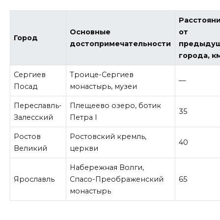
Расстоян
Основные
от
Город
достопримечательности
предыду
города, к
Сергиев
Троице-Сергиев
—
Посад
монастырь, музеи
Переславль-
Плещеево озеро, ботик
35
Залесский
Петра I
Ростов
Ростовский кремль,
40
Великий
церкви
Набережная Волги,
Ярославль
Спасо-Преображенский
65
монастырь