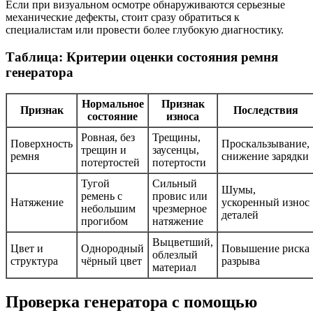
Если при визуальном осмотре обнаруживаются серьезные
механические дефекты, стоит сразу обратиться к
специалистам или провести более глубокую диагностику.
Таблица: Критерии оценки состояния ремня
генератора
Нормальное
Признак
Признак
Последствия
состояние
износа
Ровная, без
Трещины,
Поверхность
Проскальзывание,
трещин и
заусенцы,
ремня
снижение зарядки
потертостей
потертости
Тугой
Сильный
Шумы,
ремень с
провис или
Натяжение
ускоренный износ
небольшим
чрезмерное
деталей
прогибом
натяжение
Выцветший,
Цвет и
Однородный
Повышение риска
облезлый
структура
чёрный цвет
разрыва
материал
Проверка генератора с помощью