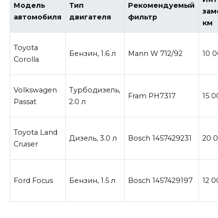
Модель
Тип
Рекомендуемый
зам
автомобиля
двигателя
фильтр
км
Toyota
Бензин, 1.6 л
Mann W 712/92
10 
Corolla
Volkswagen
Турбодизель,
Fram PH7317
15 
Passat
2.0 л
Toyota Land
Дизель, 3.0 л
Bosch 1457429231
20 
Cruiser
Ford Focus
Бензин, 1.5 л
Bosch 1457429197
12 